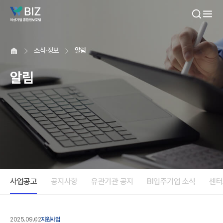
본문내용 바로가기
소식·정보
알림
알림
사업공고
공지사항
유관기관 공지
BI입주기업 소식
센터
2025.09.02
지원사업